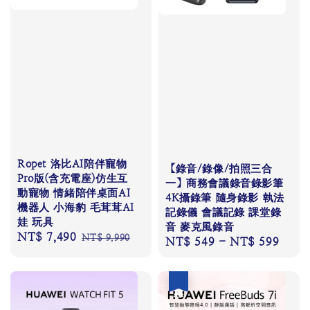
Ropet 洛比AI陪伴寵物
【錄音/錄像/拍照三合
Pro版(含充電座)仿生互
一】商務會議錄音錄影筆
動寵物 情緒陪伴桌面AI
4K攝錄筆 隨身錄影 執法
機器人 小海豹 毛茸茸AI
記錄儀 會議記錄 課堂錄
娃 玩具
音 麥克風錄音
Sale
NT$ 7,490
Regular
NT$ 9,990
Regular
NT$ 549
-
NT$ 599
price
price
price
優惠