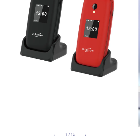
1
/
12