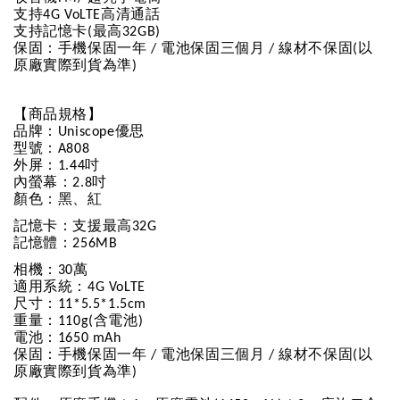
支持
高清通話
4G VoLTE
支持記憶卡
最高
(
32GB)
保固：手機保固一年
電池保固三個月
線材不保固
以
/
/
(
原廠實際到貨為準
)
【商品規格】
品牌：
優思
Uniscope
型號：
A808
外屏：
吋
1.44
內螢幕：
吋
2.8
顏色：黑、紅
記憶卡：支援最高
32G
記憶體：
256MB
相機：
萬
30
適用系統：
4G VoLTE
尺寸：
11*5.5*1.5cm
重量：
含電池
110g(
)
電池：
1650 mAh
保固：手機保固一年
電池保固三個月
線材不保固
以
/
/
(
原廠實際到貨為準
)