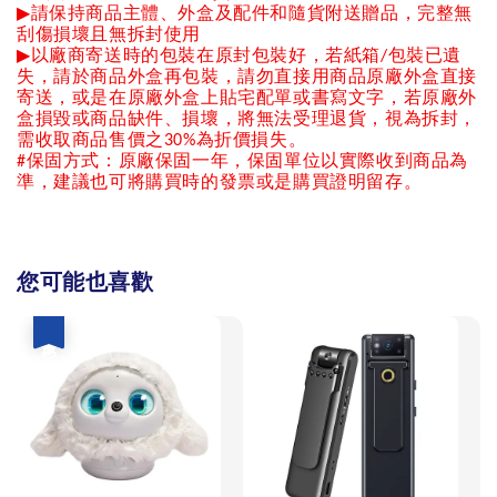
▶
請保持商品主體、外盒及配件和隨貨附送贈品，完整無
刮傷損壞且無拆封使用
▶
以廠商寄送時的包裝在原封包裝好，若紙箱
包裝已遺
/
失，請於商品外盒再包裝，請勿直接用商品原廠外盒直接
寄送，或是在原廠外盒上貼宅配單或書寫文字，若原廠外
盒損毀或商品缺件、損壞，將無法受理退貨，視為拆封，
需收取商品售價之
為折價損失。
30%
保固方式：原廠保固一年，保固單位以實際收到商品為
#
準，建議也可將購買時的發票或是購買證明留存。
您可能也喜歡
優惠