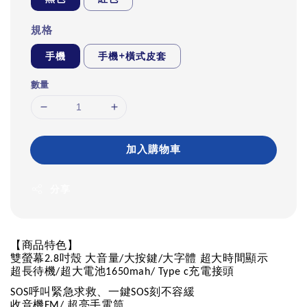
規格
手機
手機+橫式皮套
數量
加入購物車
分享
【商品特色】
雙螢幕
吋殼
大音量
大按鍵
大字體
超大時間顯示
2.8
/
/
超長待機
超大電池
充電接頭
/
1650mah/ Type c
呼叫緊急求救、一鍵
刻不容緩
SOS
SOS
收音機
超亮手電筒
FM/