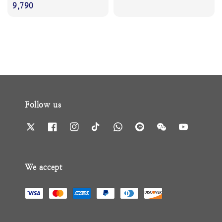
price
9,790
price
price
Follow us
We accept