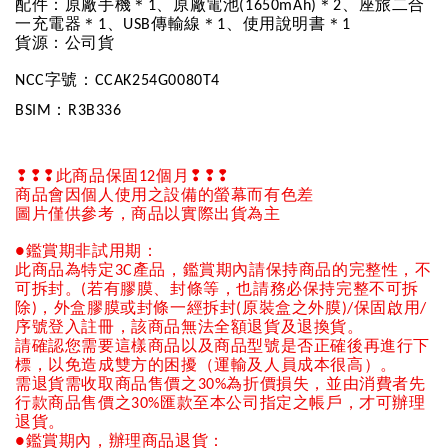
配件：原廠手機＊
、原廠電池
＊
、座旅二合
1
(1650mAh)
2
一充電器＊
、
傳輸線＊
、使用說明書＊
1
USB
1
1
貨源：公司貨
字號：
NCC
CCAK254G0080T4
：
BSIM
R3B336
❢❢❢
此商品保固
個月
❢❢❢
12
商品會因個人使用之設備的螢幕而有色差
圖片僅供參考，商品以實際出貨為主
鑑賞期非試用期：
●
此商品為特定
產品，鑑賞期內請保持商品的完整性，不
3C
可
拆
封。
若有膠膜、封條等，也請務必保持完整不可拆
(
除
，外盒膠膜或封條一經拆封
原裝盒之外膜
保固啟用
)
(
)/
/
序號登入註冊，該商品無法全額退貨及退換貨。
請確認您需要這樣商品以及商品型號是否正確後再進行下
標，以免造成雙方的困擾（運輸及人員成本很高）。
需退貨需收取商品售價之
為折價損失，並由消費者先
30%
行款商品售價之
匯款至本公司指定之帳戶，才可辦理
30%
退貨。
鑑賞期內，辦理商品退貨：
●