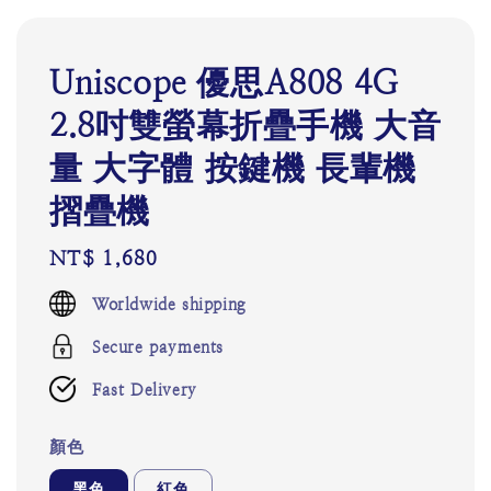
Uniscope 優思A808 4G
2.8吋雙螢幕折疊手機 大音
量 大字體 按鍵機 長輩機
摺疊機
Regular
NT$ 1,680
price
Worldwide shipping
Secure payments
Fast Delivery
顏色
黑色
紅色