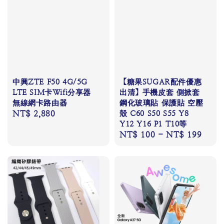
中興ZTE F50 4G/5G
【糖果SUGAR配件優惠
LTE SIM卡Wifi分享器
出清】手機皮套 側掀套
無線網卡路由器
鋼化玻璃貼 保護貼 空壓
Regular
NT$ 2,880
殼 C60 S50 S55 Y8
Y12 Y16 P1 T10等
price
Regular
NT$ 100
-
NT$ 199
price