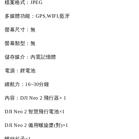
檔案格式：
JPEG
多媒體功能：
GPS,WIFI,
藍牙
螢幕尺寸：無
螢幕類型：無
儲存媒介：內置記憶體
電源：鋰電池
續航力：
16~30
分鐘
內容：
DJI Neo 2
飛行器
× 1
DJI Neo 2
智慧飛行電池
×1
DJI Neo 2
備用螺旋槳
(
對
)×1
螺絲起子
×1