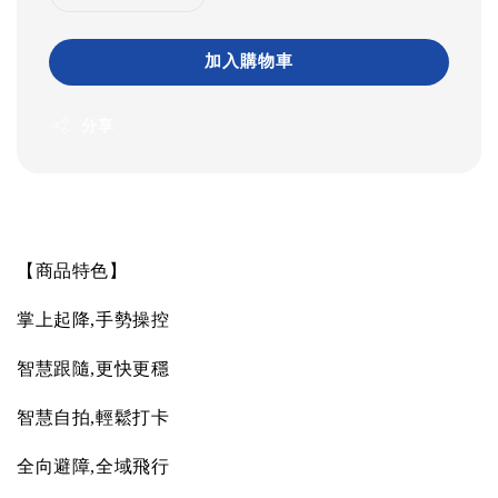
加入購物車
分享
【商品特色】
掌上起降
,
手勢操控
智慧跟隨
,
更快更穩
智慧自拍
,
輕鬆打卡
全向避障
,
全域飛行