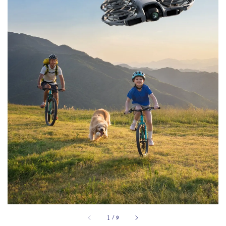
1
/
9