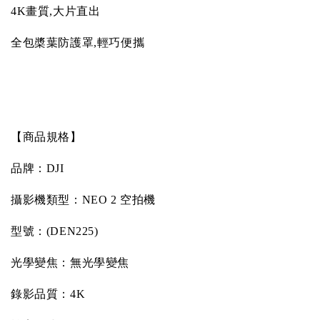
4K
畫質
,
大片直出
全包槳葉防護罩
,
輕巧便攜
【商品規格】
品牌：
DJI
攝影機類型：
NEO 2
空拍機
型號：
(DEN225)
光學變焦：無光學變焦
錄影品質：
4K