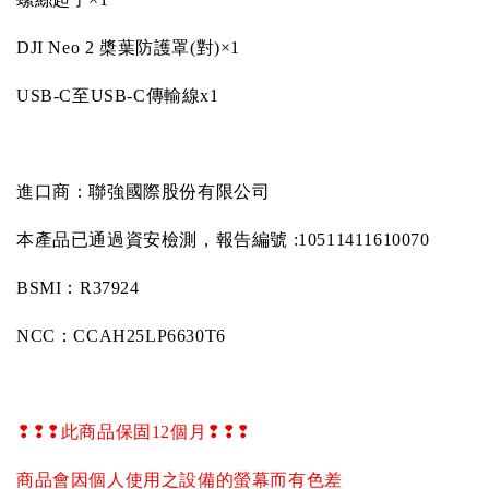
DJI Neo 2
槳葉防護罩
(
對
)×1
USB-C
至
USB-C
傳輸線
x1
進口商：聯強國際股份有限公司
本產品已通過資安檢測，報告編號
:10511411610070
BSMI
：
R37924
NCC
：
CCAH25LP6630T6
❢❢❢
此商品保固
12
個月
❢❢❢
商品會因個人使用之設備的螢幕而有色差