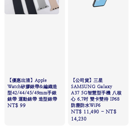
【優惠出清】Apple
【公司貨】三星
Watch矽膠錶帶&編織造
SAMSUNG Galaxy
型42/44/45/49mm手錶
A37 5G智慧型手機 八核
錶帶 運動錶帶 造型錶帶
心 6.7吋 雙卡雙待 IP68
Regular
NT$ 99
防塵防水WiF6
Regular
NT$ 11,490
-
NT$
price
price
14,230