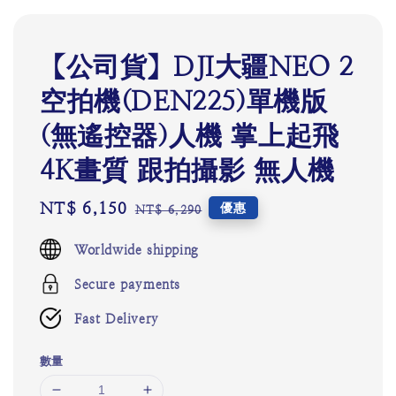
【公司貨】DJI大疆NEO 2
空拍機(DEN225)單機版
(無遙控器)人機 掌上起飛
4K畫質 跟拍攝影 無人機
Sale
NT$ 6,150
Regular
優惠
NT$ 6,290
price
price
Worldwide shipping
Secure payments
Fast Delivery
數量