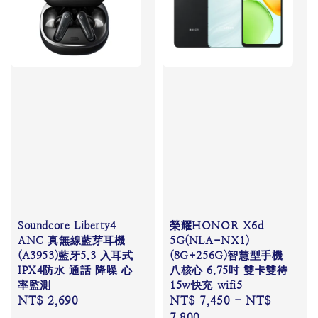
Soundcore Liberty4
榮耀HONOR X6d
ANC 真無線藍芽耳機
5G(NLA-NX1)
(A3953)藍牙5.3 入耳式
(8G+256G)智慧型手機
IPX4防水 通話 降噪 心
八核心 6.75吋 雙卡雙待
率監測
15w快充 wifi5
Regular
NT$ 2,690
Regular
NT$ 7,450
-
NT$
price
price
7,800