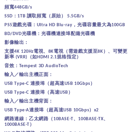
頻寬
448GB/s
：
讀取頻寬（原始）
SSD
1TB
5.5GB/s
遊戲光碟：
，光碟容量最大為
PS5
Ultra HD Blu-ray
100GB
光碟機：光碟機連接埠配備光碟機
BD/DVD
影像輸出：
支援
電視、
電視（需遊戲支援至
）、可變更
4K 120Hz
8K
8K
新率
（如
規格指定）
(VRR)
HDMI 2.1
音效：
Tempest 3D AudioTech
輸入／輸出主機正面：
連接埠（超高速
）
USB Type-C
USB 10Gbps
連接埠（高速
）
USB Type-C
USB
輸入／輸出主機背面：
連接埠（超高速
）
USB Type-A
USB 10Gbps
x2
網路連線：乙太網路（
、
、
10BASE-T
100BASE-TX
）
1000BASE-T