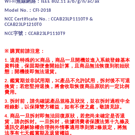
無線網路：
Wi-Fi
IEEE 802.11 a/b/g/n/ac/ax
：
Model No.
CFI-2018
NCC Certificate No. : CCAB23LP1110T9 &
CCAB23LP1210T0
字號：
NCC
CCAB23LP1110T9
※
購買前請注意：
這是特殊的
商品，商品一旦開機並進入系統登錄基本
1.
3C
資料後，保固期便會開始計算，且商品無法恢復到初始狀
態；開機後即無法退貨。
鑑賞期並非試用期，
產品不允許試用，拆封後不可退
2.
3C
換貨；若您堅持退換，將會收取恢復商品原狀的一定比例
費用。
拆封前，請先確認產品規格及狀況，並在拆封過程中全
3.
程錄影，以保障雙方權益，如有不便之處，敬請見諒。
商品一旦拆封即無法回復原狀，若您尚未確定是否退
4.
貨，請勿拆封。一旦拆封，依據消費者保護法第十九條及
通訊交易解除權合理例外情事適用準則第
條規定，將無
2
法享有七天鑑賞期及退貨權益。