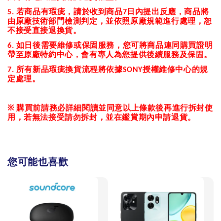
若商品有瑕疵，請於收到商品
日內提出反應，商品將
5.
7
由原廠技術部門檢測判定，並依照原廠規範進行處理，恕
不接受直接退換貨。
如日後需要維修或保固服務，您可將商品連同購買證明
6.
帶至原廠特約中心，會有專人為您提供後續服務及保固。
所有新品瑕疵換貨流程將依據
授權維修中心的規
7.
SONY
定處理。
※
購買前請務必詳細閱讀並同意以上條款後再進行拆封使
用，若無法接受請勿拆封，並在鑑賞期內申請退貨。
您可能也喜歡