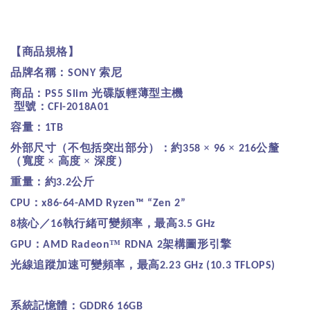
【商品規格】
品牌名稱：
索尼
SONY
商品：
光碟版輕薄型主機
PS5 Slim
型號：
CFI-2018A01
容量：
1TB
外部尺寸（不包括突出部分）：約
×
×
公釐
358
96
216
（寬度
×
高度
×
深度）
重量：約
公斤
3.2
：
CPU
x86-64-AMD Ryzen™ “Zen 2”
核心／
執行緒可變頻率，最高
8
16
3.5 GHz
：
™
架構圖形引擎
GPU
AMD Radeon
RDNA 2
光線追蹤加速可變頻率，最高
2.23 GHz (10.3 TFLOPS)
系統記憶體：
GDDR6 16GB