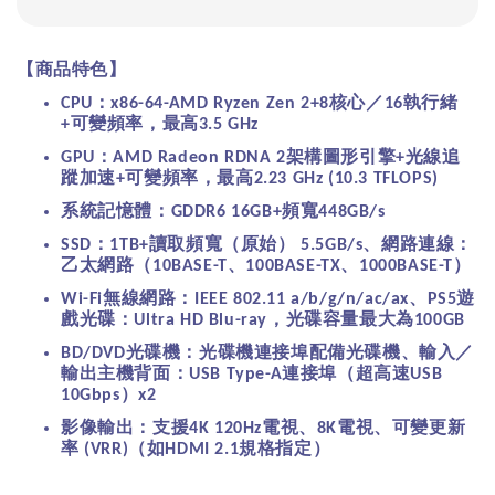
【商品特色】
：
核心／
執行緒
CPU
x86-64-AMD Ryzen Zen 2+8
16
可變頻率，最高
+
3.5 GHz
：
架構圖形引擎
光線追
GPU
AMD Radeon RDNA 2
+
蹤加速
可變頻率，最高
+
2.23 GHz (10.3 TFLOPS)
系統記憶體：
頻寬
GDDR6 16GB+
448GB/s
：
讀取頻寬（原始）
、網路連線：
SSD
1TB+
5.5GB/s
乙太網路（
、
、
）
10BASE-T
100BASE-TX
1000BASE-T
無線網路：
、
遊
Wi-Fi
IEEE 802.11 a/b/g/n/ac/ax
PS5
戲光碟：
，光碟容量最大為
Ultra HD Blu-ray
100GB
光碟機：光碟機連接埠配備光碟機、輸入／
BD/DVD
輸出主機背面：
連接埠（超高速
USB Type-A
USB
）
10Gbps
x2
影像輸出：支援
電視、
電視、可變更新
4K 120Hz
8K
率
（如
規格指定）
(VRR)
HDMI 2.1