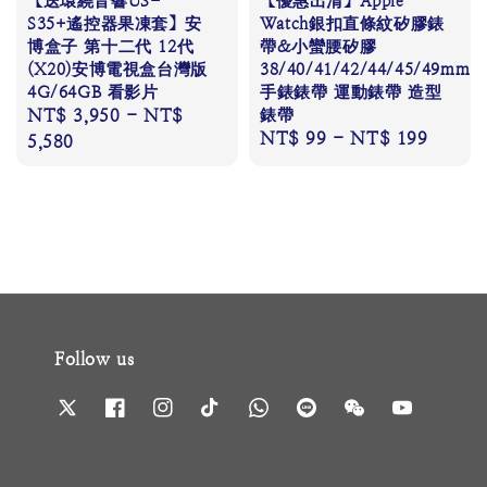
【送環繞音響US-
【優惠出清】Apple
S35+遙控器果凍套】安
Watch銀扣直條紋矽膠錶
博盒子 第十二代 12代
帶&小蠻腰矽膠
(X20)安博電視盒台灣版
38/40/41/42/44/45/49mm
4G/64GB 看影片
手錶錶帶 運動錶帶 造型
Regular
NT$ 3,950
-
NT$
錶帶
Regular
NT$ 99
-
NT$ 199
price
5,580
price
Follow us