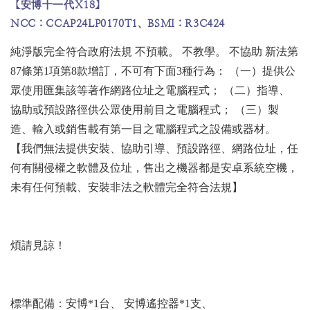
【安博十一代X18】
NCC：CCAP24LP0170T1、BSMI：R3C424
純淨版完全符合政府法規 不預載。 不教學。 不協助 新法第
87條第1項第8款增訂，不可有下面3種行為： （一）提供公
眾使用匯集該等著作網路位址之電腦程式； （二）指導、
協助或預設路徑供公眾使用前目之電腦程式； （三）製
造、輸入或銷售載有第一目之電腦程式之設備或器材。
【我們無法提供安裝、協助引導、預設路徑、網路位址，任
何有關侵權之軟體及位址，售出之機器都是安卓系統空機，
未有任何預載、安裝非法之軟體完全符合法規】
煩請見諒！
標準配備：安博*1台、 安博遙控器*1支、