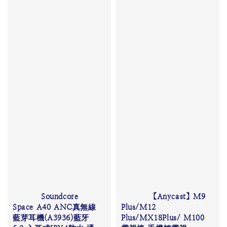
          Soundcore 
          【Anycast】M9 
Space A40 ANC真無線
Plus/M12 
藍芽耳機(A3936)藍牙
Plus/MX18Plus/ M100