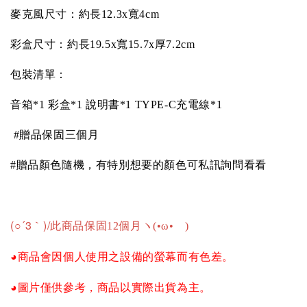
麥克風尺寸：約長
12.3x
寬
4cm
彩盒尺寸：約長
19.5x
寬
15.7x
厚
7.2cm
包裝清單：
音箱
*1 
彩盒
*1 
說明書
*1 TYPE-C
充電線
*1
 #贈品保固三個月
#贈品顏色隨機，有特別想要的顏色可私訊詢問看看
(○´3｀)/
此商品保固12個月ヽ(•ω•ゞ)
◕商品會因個人使用之設備的螢幕而有色差。
◕圖片僅供參考，商品以實際出貨為主。