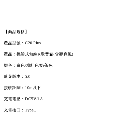
【商品規格】
產品型號：
C20 Plus
產品：攜帶式無線
K
歌音箱
(
含麥克風
)
顏色：白色
/
粉紅色
/
奶茶色
藍芽版本：
5.0
接收距離：
10m
以下
充電電壓：
DC5V/1A
充電接口：
TypeC