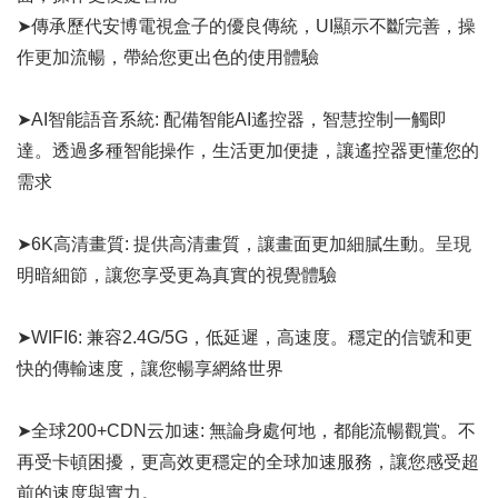
➤傳承歷代安博電視盒子的優良傳統，UI顯示不斷完善，操
作更加流暢，帶給您更出色的使用體驗
➤AI智能語音系統: 配備智能AI遙控器，智慧控制一觸即
達。透過多種智能操作，生活更加便捷，讓遙控器更懂您的
需求
➤6K高清畫質: 提供高清畫質，讓畫面更加細膩生動。呈現
明暗細節，讓您享受更為真實的視覺體驗
➤WIFI6: 兼容2.4G/5G，低延遲，高速度。穩定的信號和更
快的傳輸速度，讓您暢享網絡世界
➤全球200+CDN云加速: 無論身處何地，都能流暢觀賞。不
再受卡頓困擾，更高效更穩定的全球加速服務，讓您感受超
前的速度與實力。