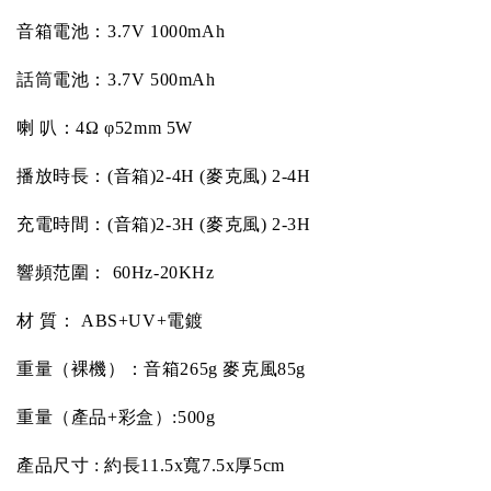
音箱電池：
3.7V 1000mAh
話筒電池：
3.7V 500mAh
喇
叭：
4
Ω
φ
52mm 5W
播放時長：
(
音箱
)2-4H (
麥克風
) 2-4H
充電時間：
(
音箱
)2-3H (
麥克風
) 2-3H
響頻范圍：
 60Hz-20KHz
材
質：
 ABS+UV+
電鍍
重量（裸機）：音箱
265g 
麥克風
85g
重量（產品
+
彩盒）
:500g
產品尺寸
 : 
約長
11.5x
寬
7.5x
厚
5cm