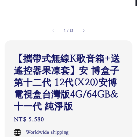
1
/
13
【攜帶式無線K歌音箱+送
遙控器果凍套】安 博盒子
第十二代 12代(X20)安博
電視盒台灣版4G/64GB&
十一代 純淨版
Regular
NT$ 5,580
price
Worldwide shipping