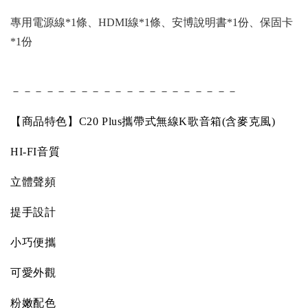
專用電源線*1條、HDMI線*1條、安博說明書*1份、保固卡
*1份
－－－－－－－－－－－－－－－－－－－－
【商品特色】
C20 Plus
攜帶式無線
K
歌音箱
(
含麥克風
)
HI-FI
音質
立體聲頻
提手設計
小巧便攜
可愛外觀
粉嫩配色