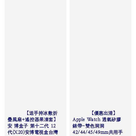
          【送手持冰敷折
          【優惠出清】
疊風扇+遙控器果凍套】
Apple Watch 透氣矽膠
安 博盒子 第十二代 12
錶帶-雙色洞洞
代(X20)安博電視盒台灣
42/44/45/49mm共用手