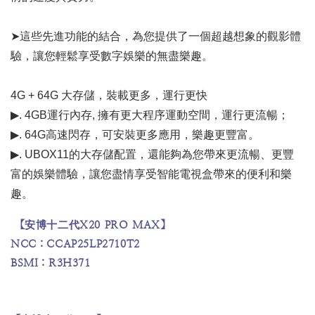
➤這些先進功能的結合，為您提供了一個超越想象的觀影體
驗，讓您輕鬆享受數字娛樂的無盡樂趣。
4G + 64G 大存儲，裝載更多，運行更快
▶. 4GB運行內存, 擁有更大程序運動空間，運行更流暢；
▶. 64G高速閃存，可安裝更多應用，樂趣更豐富。
▶. UBOX11的大存儲配置，還能夠為您帶來更流暢、更豐
富的娛樂體驗，讓您盡情享受智能電視盒帶來的便利和樂
趣。
 【安博十二代X20 PRO MAX】
NCC：CCAP25LP2710T2
BSMI：R3H371