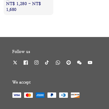
Regular
NT$ 1,280
-
NT$
price
1,680
Follow us
We accept