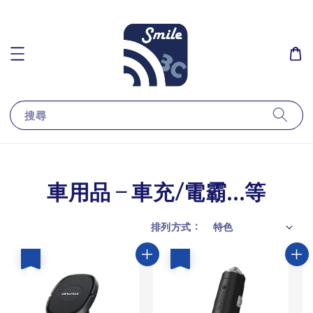
搜尋
車用品－車充/電霸...等
排列方式 :
優惠
優惠