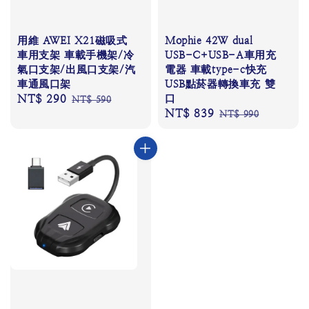
用維 AWEI X21磁吸式
Mophie 42W dual
車用支架 車載手機架/冷
USB-C+USB-A車用充
氣口支架/出風口支架/汽
電器 車載type-c快充
車通風口架
USB點菸器轉換車充 雙
Sale
NT$ 290
Regular
口
NT$ 590
Sale
NT$ 839
Regular
price
price
NT$ 990
price
price