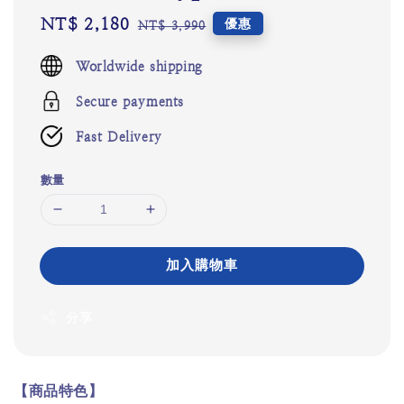
Sale
NT$ 2,180
Regular
優惠
NT$ 3,990
price
price
Worldwide shipping
Secure payments
Fast Delivery
數量
加入購物車
分享
【商品特色】