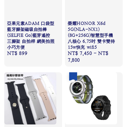
亞果元素ADAM 口袋型
榮耀HONOR X6d
藍牙腳架磁吸自拍棒
5G(NLA-NX1)
(SELFIE Go)藍芽遙控
(8G+256G)智慧型手機
三腳架 自拍桿 網美拍照
八核心 6.75吋 雙卡雙待
小巧方便
15w快充 wifi5
Regular
NT$ 899
Regular
NT$ 7,450
-
NT$
price
price
7,800
優惠