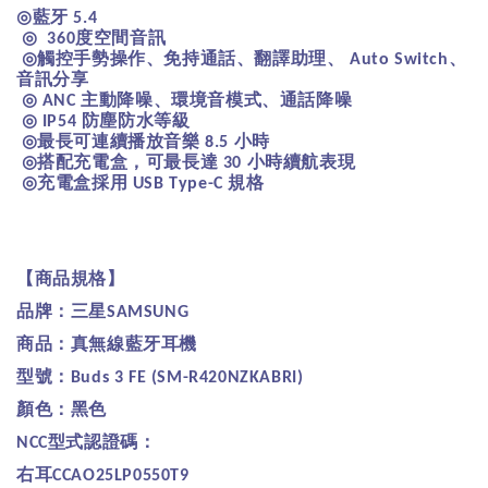
◎
藍牙
5.4
◎
度空間音訊
360
◎
觸控手勢操作、免持通話、翻譯助理、
、
Auto Switch
音訊分享
◎
主動降噪、環境音模式、通話降噪
ANC
◎
防塵防水等級
IP54
◎
最長可連續播放音樂
小時
8.5
◎
搭配充電盒，可最長達
小時續航表現
30
◎
充電盒採用
規格
USB Type-C
【商品規格】
品牌：三星
SAMSUNG
商品：真無線藍牙耳機
型號：
Buds 3 FE (SM-R420NZKABRI)
顏色：黑色
型式認證碼：
NCC
右耳
CCAO25LP0550T9