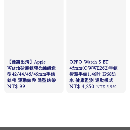
【優惠出清】Apple
OPPO Watch S BT
Watch矽膠錶帶&編織造
45mm(OWWE262)手錶
型42/44/45/49mm手錶
智慧手錶1.46吋 IP68防
錶帶 運動錶帶 造型錶帶
水 健康監測 運動模式
Regular
NT$ 99
Sale
NT$ 4,250
Regular
NT$ 5,950
price
price
price