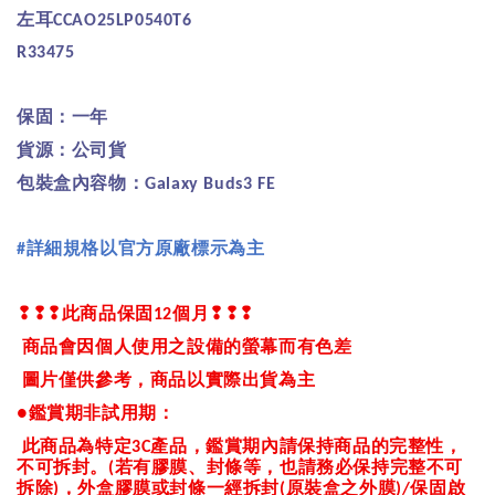
左耳
CCAO25LP0540T6
R33475
保固：一年
貨源：公司貨
包裝盒內容物：
Galaxy Buds3 FE
詳細規格以官方原廠標示為主
#
❢❢❢
此商品保固
個月
❢❢❢
12
商品會因個人使用之設備的螢幕而有色差
圖片僅供參考，商品以實際出貨為主
鑑賞期非試用期：
●
此商品為特定
產品，鑑賞期內請保持商品的完整性，
3C
不可拆封。
若有膠膜、封條等，也請務必保持完整不可
(
拆除
，外盒膠膜或封條一經拆封
原裝盒之外膜
保固啟
)
(
)/