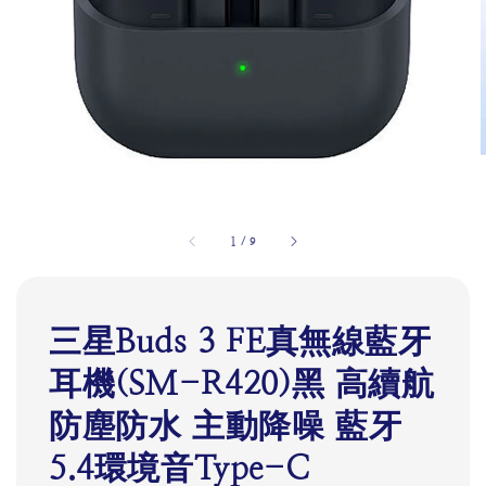
1
/
9
三星Buds 3 FE真無線藍牙
耳機(SM-R420)黑 高續航
防塵防水 主動降噪 藍牙
5.4環境音Type-C