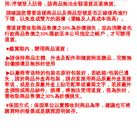
用
序號登入註冊，該商品無法全額退貨及退換貨。
/
請確認您需要這樣商品以及商品型號是否正確後再進行
下標，以免造成雙方的困擾（運輸及人員成本很高）。
需退貨需收取商品售價之
為折價損失，並由消費者先
30%
行款商品售價之
匯款至本公司指定之帳戶，才可辦理
30%
退貨。
鑑賞期內，辦理商品退貨：
●
▶
請保持商品主體、外盒及配件和隨貨附送贈品，完整無
刮傷損壞且無拆封使用
▶
以廠商寄送時的包裝在原封包裝好，若紙箱
包裝已遺
/
失，請於商品外盒再包裝，請勿直接用商品原廠外盒直接
寄送，或是在原廠外盒上貼宅配單或書寫文字，若原廠外
盒損毀或商品缺件、損壞，將無法受理退貨，視為拆封，
需收取商品售價之
為折價損失。
30%
保固方式：保固單位以實際收到商品為準，建議也可將
#
購買時的發票或是購買證明留存。