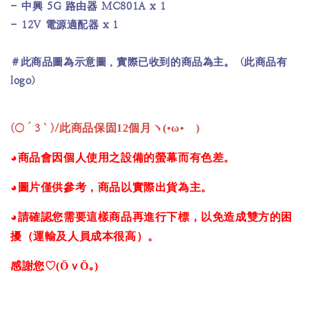
- 中興 5G 路由器 MC801A x 1
- 12V 電源適配器 x 1
＃此商品圖為示意圖，實際已收到的商品為主。（此商品有
logo）
(○´3｀)/
此商品保固12個月ヽ(•ω•ゞ)
◕商品會因個人使用之設備的螢幕而有色差。
◕圖片僅供參考，商品以實際出貨為主。
◕請確認您需要這樣商品再進行下標，以免造成雙方的困
擾（運輸及人員成本很高）。
感謝您♡(ӦｖӦ｡)