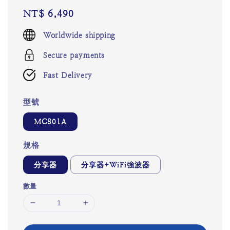
Regular
NT$ 6,490
price
Worldwide shipping
Secure payments
Fast Delivery
型號
MC801A
規格
分享器
分享器+WiFi強波器
數量