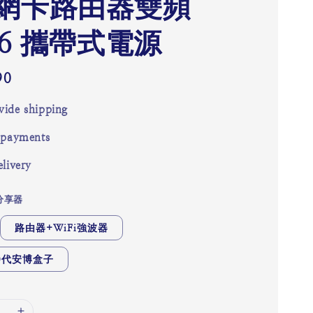
網卡路由器雙頻
i6 攜帶式電源
90
ide shipping
 payments
livery
E分享器
路由器+WiFi強波器
0代安博盒子