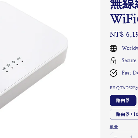
無線
WiF
Regular
NT$ 6,1
price
Worldw
Secure
Fast De
EE QTAD52
路由器
路由器+1
數量