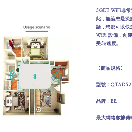
5GEE WiF
此，無論您是流
話，您都可以快
WiFi 設備，
受5g速度。
【商品規格】
型號：QTAD52E 
品牌：EE
最大網絡數據傳輸