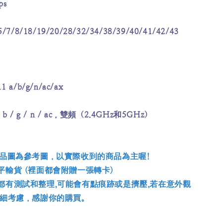
ps
7/8/18/19/20/28/32/34/38/39/40/41/42/43
a/b/g/n/ac/ax
 / b / g / n / ac，雙頻（2.4GHz和5GHz）
商品圖為參考圖，以實際收到的商品為主喔!
平輸貨 (裡面都會附贈一張轉卡)
都有測試和整理,可能會有點痕跡或是擠壓,若在意外觀
仔細考慮，感謝你的購買。