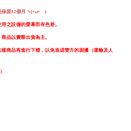
保固12個月ヽ(•ω•ゞ)
使用之設備的螢幕而有色差。
，商品以實際出貨為主。
這樣商品再進行下標，以免造成雙方的困擾（運輸及人
)