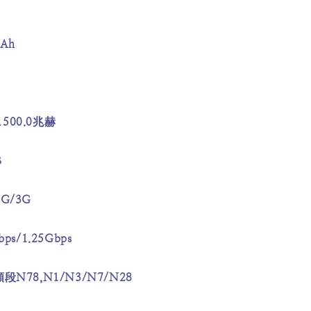
Ah
00.0兆赫
B
G/3G
ps/1.25Gbps
N78,N1/N3/N7/N28