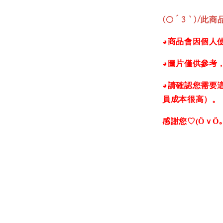
(○´3｀)/
此商品
◕商品會因個人
◕圖片僅供參考
◕請確認您需要
員成本很高）。
感謝您♡(ӦｖӦ｡