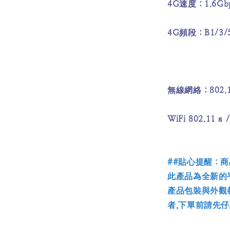
4G速度：1.6Gb
4G頻段：B1/3/5/
無線網絡：802.11 
WiFi 802.11 a
##貼心提醒：
此產品為全新的
產品包裝與外觀
者,下單前請先