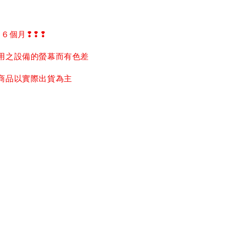
固６個月
❢❢❢
用之設備的螢幕而有色差
商品以實際出貨為主