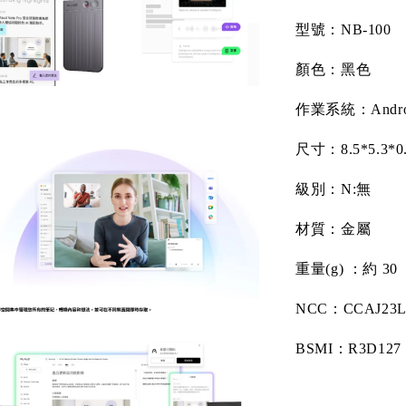
型號：
NB-100
顏色：黑色
作業系統：
Andr
尺寸：
8.5*5.3*0
級別：
N:
無
材質：金屬
重量
(g)
：約
30
NCC
：
CCAJ23L
BSMI
：
R3D127