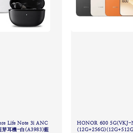
re Life Note 3i ANC
HONOR 600 5G(VKJ-
芽耳機-白(A3983)藍
(12G+256G)(12G+51