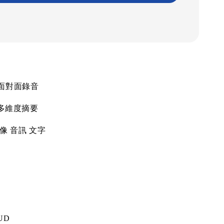
面對面錄音
多維度摘要
像
音訊
文字
UD