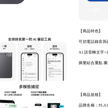
分享
【商品特色】
可切電話錄音與
AI
語音轉文字
+
摘要結合重點
圖
【商品規格】
品牌名稱：
PLA