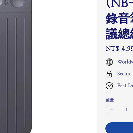
(NB
錄音
議總
Regular
NT$ 4,9
price
Worldw
Secure
Fast De
數量