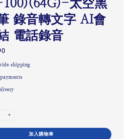
-100)(64G)-太空黑
筆 錄音轉文字 AI會
結 電話錄音
90
ide shipping
 payments
livery
加入購物車