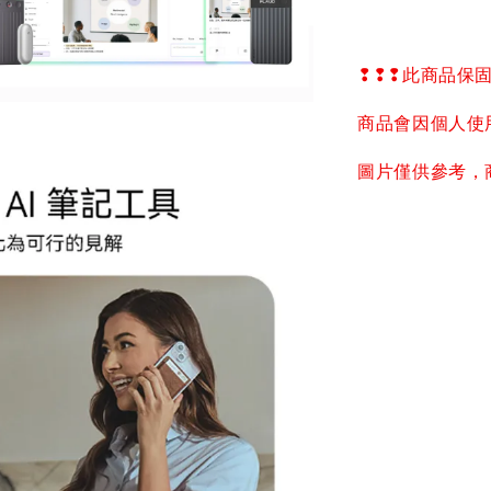
❢❢❢
此商品保
商品會因個人使
圖片僅供參考，