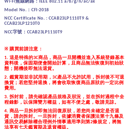
無線網路：
Wi-Fi
IEEE 802.11 a/b/g/n/ac/ax
：
Model No.
CFI-2018
NCC Certificate No. : CCAB23LP1110T9 &
CCAB23LP1210T0
字號：
NCC
CCAB23LP1110T9
※
購買前請注意：
這是特殊的
商品，商品一旦開機並進入系統登錄基本
1.
3C
資料後，保固期便會開始計算，且商品無法恢復到初始狀
態；開機後即無法退貨。
鑑賞期並非試用期，
產品不允許試用，拆封後不可退
2.
3C
換貨；若您堅持退換，將會收取恢復商品原狀的一定比例
費用。
拆封前，請先確認產品規格及狀況，並在拆封過程中全
3.
程錄影，以保障雙方權益，如有不便之處，敬請見諒。
商品一旦拆封即無法回復原狀，若您尚未確定是否退
4.
貨，請勿拆封。一旦拆封，依據消費者保護法第十九條及
通訊交易解除權合理例外情事適用準則第
條規定，將無
2
法享有七天鑑賞期及退貨權益。