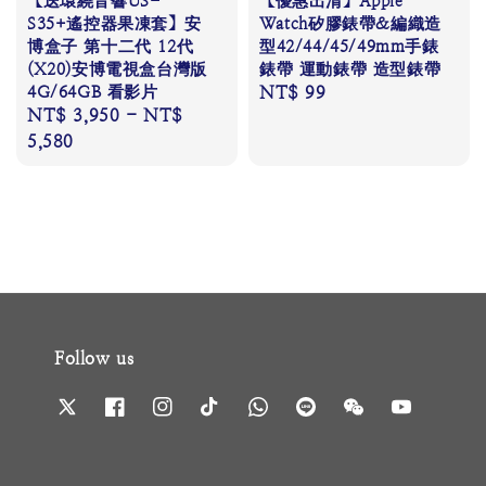
【送環繞音響US-
【優惠出清】Apple
S35+遙控器果凍套】安
Watch矽膠錶帶&編織造
博盒子 第十二代 12代
型42/44/45/49mm手錶
(X20)安博電視盒台灣版
錶帶 運動錶帶 造型錶帶
4G/64GB 看影片
Regular
NT$ 99
Regular
NT$ 3,950
-
NT$
price
price
5,580
Follow us