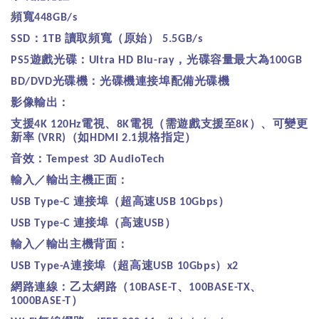
頻寬
448GB/s
：
讀取頻寬（原始）
SSD
1TB
5.5GB/s
遊戲光碟：
，光碟容量最大為
PS5
Ultra HD Blu-ray
100GB
光碟機：光碟機連接埠配備光碟機
BD/DVD
影像輸出：
支援
電視、
電視（需遊戲支援至
）、可變更
4K 120Hz
8K
8K
新率
（如
規格指定）
(VRR)
HDMI 2.1
音效：
Tempest 3D AudioTech
輸入／輸出主機正面：
連接埠（超高速
）
USB Type-C
USB 10Gbps
連接埠（高速
）
USB Type-C
USB
輸入／輸出主機背面：
連接埠（超高速
）
USB Type-A
USB 10Gbps
x2
網路連線：乙太網路（
、
、
10BASE-T
100BASE-TX
）
1000BASE-T