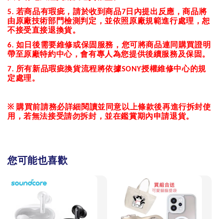
若商品有瑕疵，請於收到商品
日內提出反應，商品將
5.
7
由原廠技術部門檢測判定，並依照原廠規範進行處理，恕
不接受直接退換貨。
如日後需要維修或保固服務，您可將商品連同購買證明
6.
帶至原廠特約中心，會有專人為您提供後續服務及保固。
所有新品瑕疵換貨流程將依據
授權維修中心的規
7.
SONY
定處理。
※
購買前請務必詳細閱讀並同意以上條款後再進行拆封使
用，若無法接受請勿拆封，並在鑑賞期內申請退貨。
您可能也喜歡