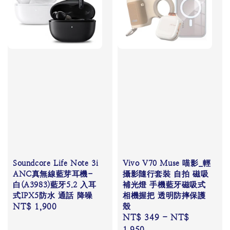
Soundcore Life Note 3i
Vivo V70 Muse 喵影_輕
ANC真無線藍芽耳機-
攝影隨行套裝 自拍 磁吸
白(A3983)藍牙5.2 入耳
補光燈 手機藍牙磁吸式
式IPX5防水 通話 降噪
相機握把 透明防摔保護
Regular
NT$ 1,900
殼
Regular
NT$ 349
-
NT$
price
price
1,950