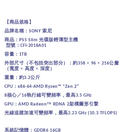
【商品規格】
品牌名稱：
索尼
SONY
商品：
光碟版輕薄型主機
PS5 Slim
型號：
CFI-2018A01
容量：
1TB
外部尺寸（不包括突出部分）：約
×
×
公釐
358
96
216
（寬度
×
高度
×
深度）
重量：約
公斤
3.2
：
CPU
x86-64-AMD Ryzen™ “Zen 2”
核心／
執行緒可變頻率，最高
8
16
3.5 GHz
：
™
架構圖形引擎
GPU
AMD Radeon
RDNA 2
光線追蹤加速可變頻率，最高
2.23 GHz (10.3 TFLOPS)
系統記憶體：
GDDR6 16GB