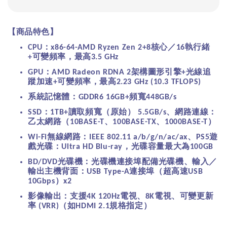
【商品特色】
：
核心／
執行緒
CPU
x86-64-AMD Ryzen Zen 2+8
16
可變頻率，最高
+
3.5 GHz
：
架構圖形引擎
光線追
GPU
AMD Radeon RDNA 2
+
蹤加速
可變頻率，最高
+
2.23 GHz (10.3 TFLOPS)
系統記憶體：
頻寬
GDDR6 16GB+
448GB/s
：
讀取頻寬（原始）
、網路連線：
SSD
1TB+
5.5GB/s
乙太網路（
、
、
）
10BASE-T
100BASE-TX
1000BASE-T
無線網路：
、
遊
Wi-Fi
IEEE 802.11 a/b/g/n/ac/ax
PS5
戲光碟：
，光碟容量最大為
Ultra HD Blu-ray
100GB
光碟機：光碟機連接埠配備光碟機、輸入／
BD/DVD
輸出主機背面：
連接埠（超高速
USB Type-A
USB
）
10Gbps
x2
影像輸出：支援
電視、
電視、可變更新
4K 120Hz
8K
率
（如
規格指定）
(VRR)
HDMI 2.1