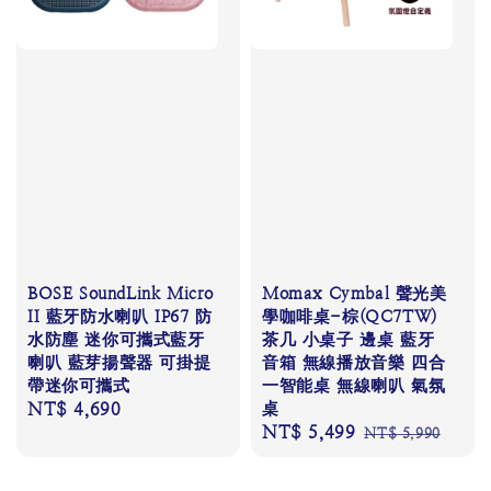
BOSE SoundLink Micro
Momax Cymbal 聲光美
II 藍牙防水喇叭 IP67 防
學咖啡桌-棕(QC7TW)
水防塵 迷你可攜式藍牙
茶几 小桌子 邊桌 藍牙
喇叭 藍芽揚聲器 可掛提
音箱 無線播放音樂 四合
帶迷你可攜式
一智能桌 無線喇叭 氣氛
Regular
NT$ 4,690
桌
Sale
NT$ 5,499
Regular
price
NT$ 5,990
price
price