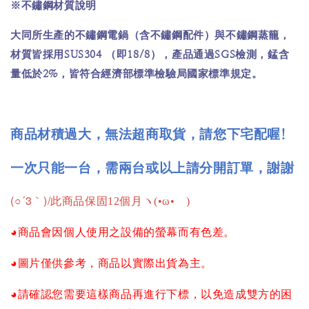
※不鏽鋼材質說明
大同所生產的不鏽鋼電鍋（含不鏽鋼配件）與不鏽鋼蒸籠，
SUS304
18/8
SGS
材質皆採用
（即
），產品通過
檢測，錳含
2%
量低於
，皆符合經濟部標準檢驗局國家標準規定。
商品材積過大，無法超商取貨，請您下宅配喔
!
一次只能一台，需兩台或以上請分開訂單，謝謝
(○´3｀)/
此商品保固12個月ヽ(•ω•ゞ)
◕商品會因個人使用之設備的螢幕而有色差。
◕圖片僅供參考，商品以實際出貨為主。
◕請確認您需要這樣商品再進行下標，以免造成雙方的困