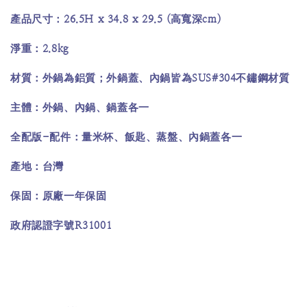
26.5H x 34.8 x 29.5 (
cm)
產品尺寸：
高寬深
2.8kg
淨重：
SUS#304
材質：外鍋為鋁質；外鍋蓋、內鍋皆為
不鏽鋼材質
主體：外鍋、內鍋、鍋蓋各一
-
全配版
配件：量米杯、飯匙、蒸盤、內鍋蓋各一
產地：台灣
保固：原廠一年保固
R31001
政府認證字號