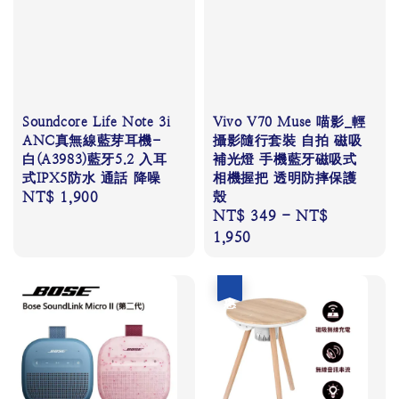
Soundcore Life Note 3i
Vivo V70 Muse 喵影_輕
ANC真無線藍芽耳機-
攝影隨行套裝 自拍 磁吸
白(A3983)藍牙5.2 入耳
補光燈 手機藍牙磁吸式
式IPX5防水 通話 降噪
相機握把 透明防摔保護
Regular
NT$ 1,900
殼
Regular
NT$ 349
-
NT$
price
price
1,950
優惠