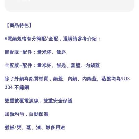
【商品特色】
#
/
電鍋規格有分簡配
全配，選購請參考介紹：
-
簡配版
配件：量米杯、飯匙
-
全配版
配件：量米杯、飯匙、蒸盤、內鍋蓋
SUS
除了外鍋為鋁質材質，鍋蓋、內鍋、內鍋蓋、蒸盤均為
304
不鏽鋼
雙重被覆電源線，雙重安全保護
加熱均勻，自動保溫
/
煮飯
粥、蒸、滷、燉多用途