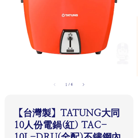
1
/
6
【台灣製】TATUNG大同
10人份電鍋(紅) TAC-
10L-DRU(全配)不鏽鋼內