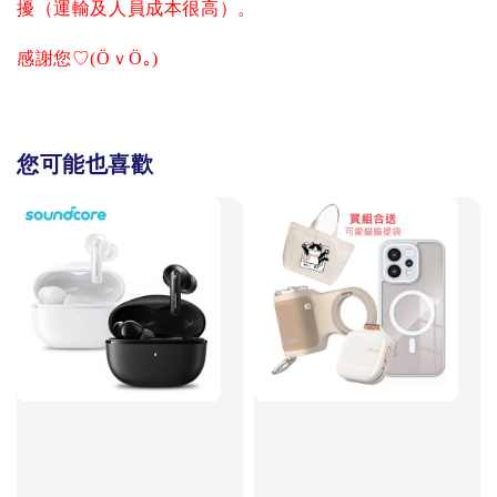
擾（運輸及人員成本很高）。
感謝您♡(ӦｖӦ｡)
您可能也喜歡