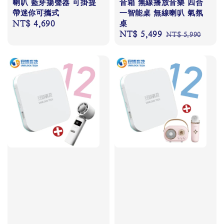
喇叭 藍芽揚聲器 可掛提
音箱 無線播放音樂 四合
帶迷你可攜式
一智能桌 無線喇叭 氣氛
Regular
NT$ 4,690
桌
Sale
NT$ 5,499
Regular
price
NT$ 5,990
price
price