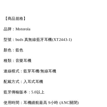
【商品規格】
品牌：
Motorola
型號：
buds
真無線藍牙耳機
(XT2443-1)
顏色：藍色
種類：音樂耳機
連線模式：藍芽耳機
/
無線耳機
配戴方式：入耳式耳機
藍牙傳輸版本：
5.0
以上
使用時間：耳機續航最高
9
小時
(ANC
關閉
)