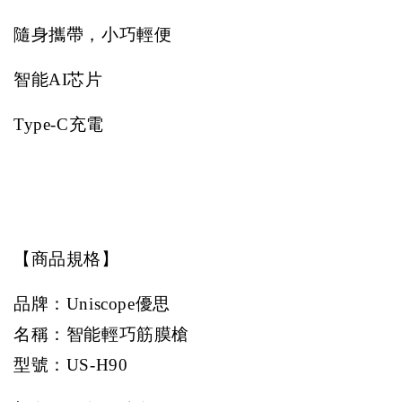
隨身攜帶，小巧輕便
智能
AI
芯片
Type-C
充電
【商品規格】
品牌：
Uniscope
優思
名稱：智能輕巧筋膜槍
型號：
US-H90