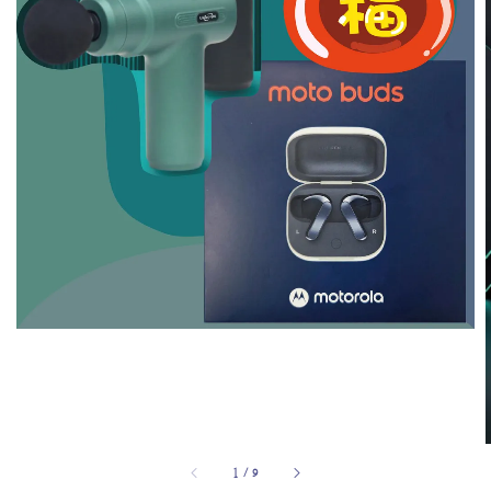
1
/
9