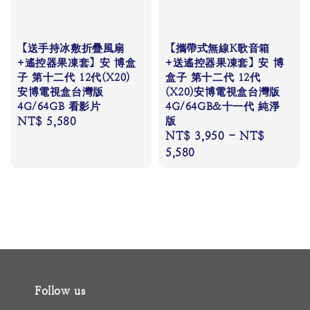
【送手持冰敷折疊風扇
【攜帶式無線K歌音箱
+遙控器果凍套】安 博盒
+送遙控器果凍套】安 博
子 第十二代 12代(X20)
盒子 第十二代 12代
安博電視盒台灣版
(X20)安博電視盒台灣版
4G/64GB 看影片
4G/64GB&十一代 純淨
Regular
NT$ 5,580
版
Regular
NT$ 3,950
-
NT$
price
price
5,580
Follow us