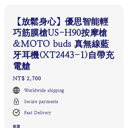
【放鬆身心】優思智能輕
巧筋膜槍US-H90按摩槍
&MOTO buds 真無線藍
牙耳機(XT2443-1)自帶充
電艙
Regular
NT$ 2,700
price
Worldwide shipping
Secure payments
Fast Delivery
數量