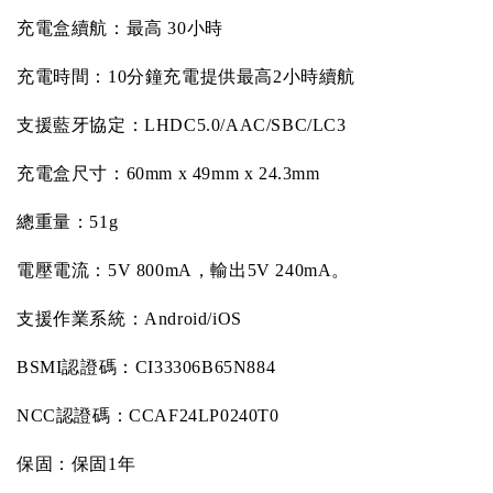
充電盒續航：最高
30
小時
充電時間：
10
分鐘充電提供最高
2
小時續航
支援藍牙協定：
LHDC5.0/AAC/SBC/LC3
充電盒尺寸：
60mm x 49mm x 24.3mm
總重量：
51g
電壓電流：
5V 800mA
，輸出
5V 240mA
。
支援作業系統：
Android/iOS
BSMI
認證碼：
CI33306B65N884
NCC
認證碼：
CCAF24LP0240T0
保固：保固
1
年