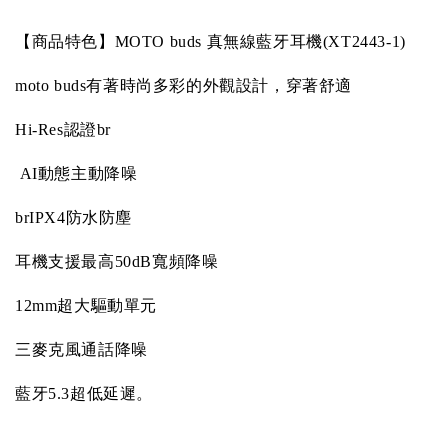
【商品特色】MOTO buds 真無線藍牙耳機(XT2443-1)
moto buds
有著時尚多彩的外觀設計，穿著舒適
Hi-Res
認證
br
AI
動態主動降噪
brIPX4
防水防塵
耳機支援最高
50dB
寬頻降噪
12mm
超大驅動單元
三麥克風通話降噪
藍牙
5.3
超低延遲。