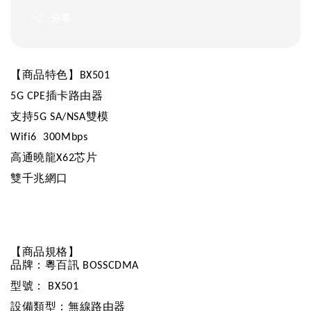
分享
【商品特色】
BX501
插卡路由器
5G CPE
支持
雙模
5G SA/NSA
Wifi6 300Mbps
高通曉龍
芯片
X62
雙千兆網口
【商品規格】
品牌：粵百訊
BOSSCDMA
型號：
BX501
設備類型：無線路由器