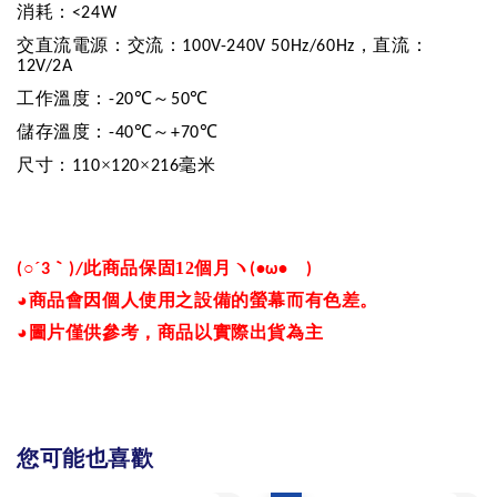
消耗：
<24W
交直流電源：交流：
，直流：
100V-240V 50Hz/60Hz
12V/2A
工作溫度：
℃～
℃
-20
50
儲存溫度：
℃～
℃
-40
+70
尺寸：
×
×
毫米
110
120
216
○´
｀
此商品保固12
個月ヽ
ゞ
(
3
)/
(•
ω
•
)
◕
商品會因個人使用之設備的螢幕而有色差。
◕
圖片僅供參考，商品以實際出貨為主
您可能也喜歡