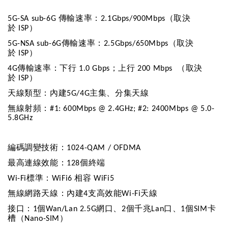
傳輸速率：
（取決
5G-SA sub-6G
2.1Gbps/900Mbps
於
）
ISP
傳輸速率：
（取決
5G-NSA sub-6G
2.5Gbps/650Mbps
於
）
ISP
傳輸速率：下行
；上行
（取決
4G
1.0 Gbps
200 Mbps
於
）
ISP
天線類型：內建
主集、分集天線
5G/4G
無線射頻：
#1: 600Mbps @ 2.4GHz; #2: 2400Mbps @ 5.0-
5.8GHz
編碼調變技術：
1024-QAM / OFDMA
最高連線效能：
個終端
128
標準：
相容
Wi-Fi
WiFi6
WiFi5
無線網路天線：內建
支高效能
天線
4
Wi-Fi
接口：
個
網口、
個千兆
口、
個
卡
1
Wan/Lan 2.5G
2
Lan
1
SIM
槽（
）
Nano-SIM