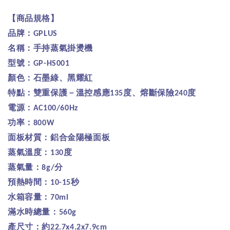
【商品規格】
品牌：
GPLUS
名稱：手持蒸氣掛燙機
型號：
GP-HS001
顏色：石墨綠、黑耀紅
特點：雙重保護－溫控感應
度、熔斷保險
度
135
240
電源：
AC100/60Hz
功率：
800W
面板材質：鋁合金陽極面板
蒸氣溫度：
度
130
蒸氣量：
分
8g/
預熱時間：
秒
10-15
水箱容量：
70ml
滿水時總量：
560g
產尺寸：約
22.7x4.2x7.9cm