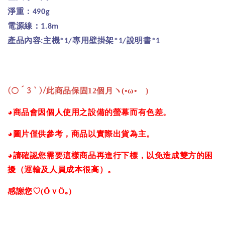
淨重：
490g
電源線：
1.8m
產品內容
主機
專用壁掛架
說明書
:
*1/
*1/
*1
(○´3｀)/
此商品保固12個月ヽ(•ω•ゞ)
◕商品會因個人使用之設備的螢幕而有色差。
◕圖片僅供參考，商品以實際出貨為主。
◕請確認您需要這樣商品再進行下標，以免造成雙方的困
擾（運輸及人員成本很高）。
感謝您♡(ӦｖӦ｡)