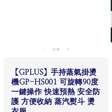
1
/
9
【GPLUS】手持蒸氣掛燙
機GP-HS001 可旋轉90度
一鍵操作 快速預熱 安全防
護 方便收納 蒸汽熨斗 燙
衣服