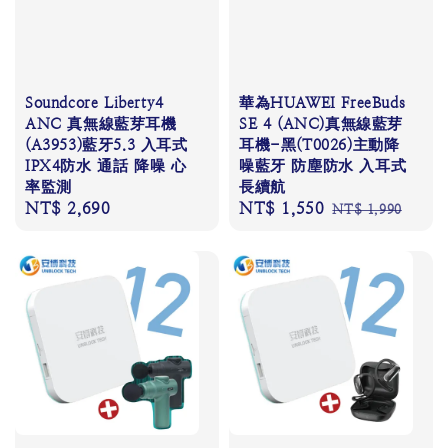
Soundcore Liberty4
華為HUAWEI FreeBuds
ANC 真無線藍芽耳機
SE 4 (ANC)真無線藍芽
(A3953)藍牙5.3 入耳式
耳機-黑(T0026)主動降
IPX4防水 通話 降噪 心
噪藍牙 防塵防水 入耳式
率監測
長續航
Regular
NT$ 2,690
Sale
NT$ 1,550
Regular
NT$ 1,990
price
price
price