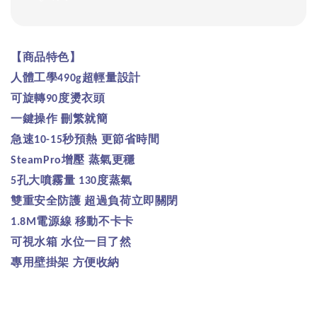
【商品特色】
人體工學
超輕量設計
490g
可旋轉
度燙衣頭
90
一鍵操作
刪繁就簡
急速
秒預熱
更節省時間
10-15
增壓
蒸氣更穩
SteamPro
孔大噴霧量
度蒸氣
5
130
雙重安全防護
超過負荷立即關閉
電源線
移動不卡卡
1.8M
可視水箱
水位一目了然
專用壁掛架
方便收納