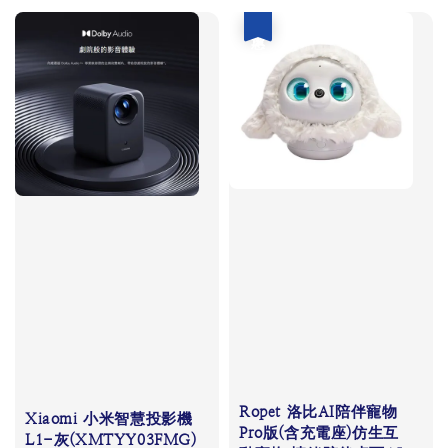
優惠
Ropet 洛比AI陪伴寵物
Xiaomi 小米智慧投影機
Pro版(含充電座)仿生互
L1-灰(XMTYY03FMG)