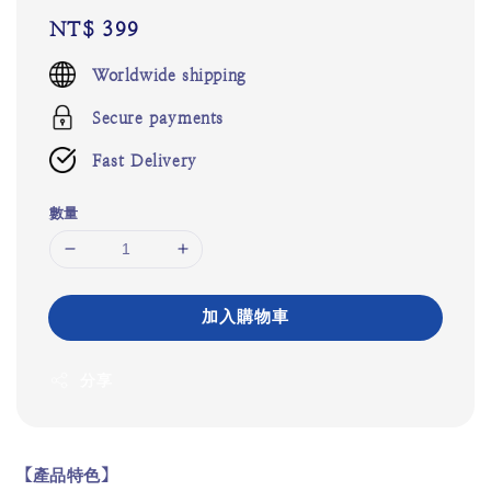
Regular
NT$ 399
price
Worldwide shipping
Secure payments
Fast Delivery
數量
加入購物車
分享
【產品特色】