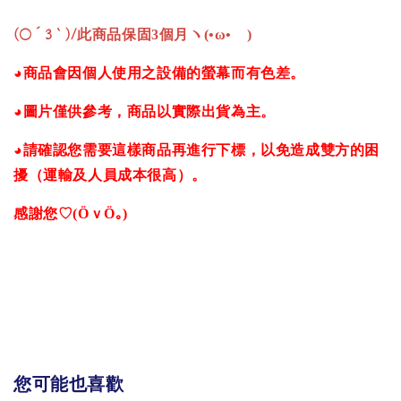
(○´3｀)/
此商品保固3個月ヽ(•ω•ゞ)
◕商品會因個人使用之設備的螢幕而有色差。
◕圖片僅供參考，商品以實際出貨為主。
◕請確認您需要這樣商品再進行下標，以免造成雙方的困
擾（運輸及人員成本很高）。
感謝您♡(ӦｖӦ｡)
您可能也喜歡