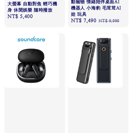
動寵物 情緒陪伴桌面AI
大螢幕 自動對焦 輕巧機
機器人 小海豹 毛茸茸AI
身 休閒娛樂 隨時撥放
娃 玩具
Regular
NT$ 5,400
Sale
NT$ 7,490
Regular
NT$ 9,990
price
price
price