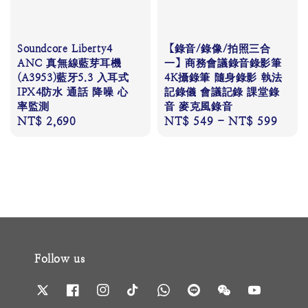
Soundcore Liberty4
【錄音/錄像/拍照三合
ANC 真無線藍芽耳機
一】商務會議錄音錄影筆
(A3953)藍牙5.3 入耳式
4K攝錄筆 隨身錄影 執法
IPX4防水 通話 降噪 心
記錄儀 會議記錄 課堂錄
率監測
音 麥克風錄音
Regular
NT$ 2,690
Regular
NT$ 549
-
NT$ 599
price
price
Follow us