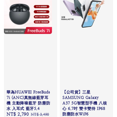
華為HUAWEI FreeBuds
【公司貨】三星
7i (ANC)真無線藍芽耳
SAMSUNG Galaxy
機 主動降噪藍牙 防塵防
A37 5G智慧型手機 八核
水 入耳式 藍牙5.4
心 6.7吋 雙卡雙待 IP68
Sale
NT$ 2,790
Regular
防塵防水WiF6
NT$ 3,490