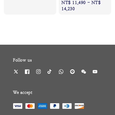
Regular
NT$ 11,490
-
NT$
price
price
price
14,230
Follow us
We accept