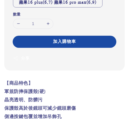
蘋果16 plus(6.7) 蘋果16 pro max(6.9)
數量
加入購物車
分享
【商品特色】
軍規防摔保護殼
硬
(
)
晶亮透明、防髒污
保護殼高於後鏡頭可減少鏡頭磨傷
側邊按鍵包覆並增加吊飾孔