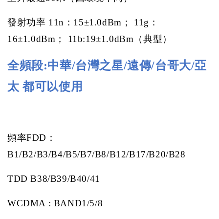
發射功率
11n
：
15
±
1.0dBm
；
11g
：
16
±
1.0dBm
；
11b:19
±
1.0dBm
（典型）
全頻段
:
中華
/
台灣之星
/
遠傳
/
台哥大
/
亞
太
都可以使用
頻率
FDD
：
B1/B2/B3/B4/B5/B7/B8/B12/B17/B20/B28
TDD B38/B39/B40/41
WCDMA : BAND1/5/8