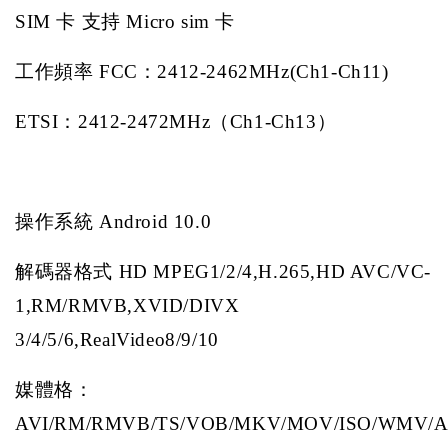
SIM
卡
支持
Micro sim
卡
工作頻率
FCC
：
2412-2462MHz(Ch1-Ch11)
ETSI
：
2412-2472MHz
（
Ch1-Ch13
）
操作系統
Android 10.0
解碼器格式
HD MPEG1/2/4,H.265,HD AVC/VC-
1,RM/RMVB,XVID/DIVX
3/4/5/6,RealVideo8/9/10
媒體格：
AVI/RM/RMVB/TS/VOB/MKV/MOV/ISO/WMV/A