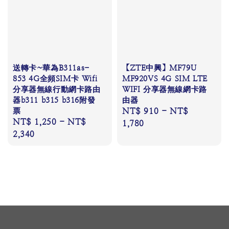
送轉卡~華為B311as-
【ZTE中興】MF79U
853 4G全頻SIM卡 Wifi
MF920VS 4G SIM LTE
分享器無線行動網卡路由
WIFI 分享器無線網卡路
器b311 b315 b316附發
由器
票
Regular
NT$ 910
-
NT$
Regular
NT$ 1,250
-
NT$
price
1,780
price
2,340