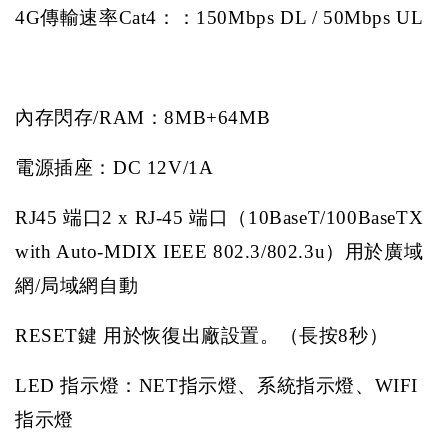
4G
傳輸速率
Cat4
：：
150Mbps DL / 50Mbps UL
內存閃存
/RAM
：
8MB+64MB
電源插座：
DC 12V/1A
RJ45
端口
2 x RJ-45
端口（
10BaseT/100BaseTX
with Auto-MDIX IEEE 802.3/802.3u
）用於廣域
網
/
局域網自動
RESET
鍵
用於恢復出廠設置。（長按
8
秒）
LED
指示燈：
NET
指示燈、系統指示燈、
WIFI
指示燈