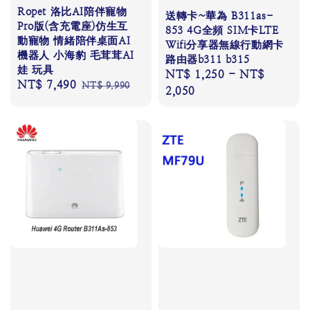
Ropet 洛比AI陪伴寵物
送轉卡~華為 B311as-
Pro版(含充電座)仿生互
853 4G全頻 SIM卡LTE
動寵物 情緒陪伴桌面AI
Wifi分享器無線行動網卡
機器人 小海豹 毛茸茸AI
路由器b311 b315
娃 玩具
Regular
NT$ 1,250
-
NT$
Sale
NT$ 7,490
Regular
NT$ 9,990
price
2,050
price
price