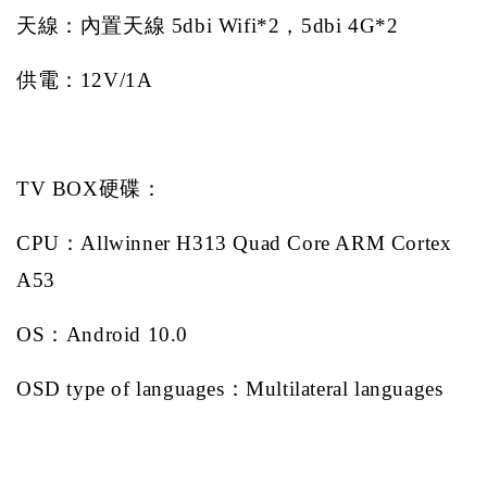
天線：內置天線
5dbi Wifi*2
，
5dbi 4G*2
供電：
12V/1A
TV BOX
硬碟：
CPU
：
Allwinner H313 Quad Core ARM Cortex
A53
OS
：
Android 10.0
OSD type of languages
：
Multilateral languages