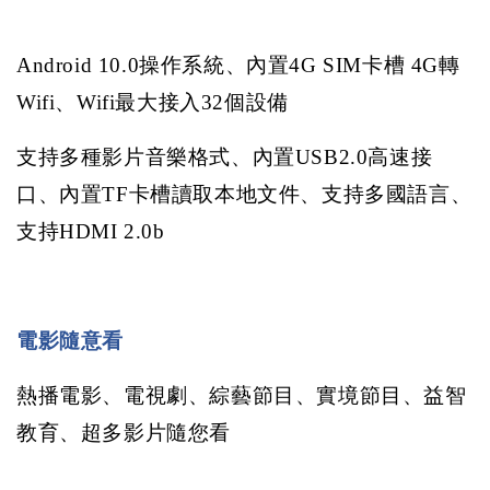
Android 10.0
操作系統、內置
4G SIM
卡槽
4G
轉
Wifi
、
Wifi
最大接入
32
個設備
支持多種影片音樂格式、內置
USB2.0
高速接
口、內置
TF
卡槽讀取本地文件、支持多國語言、
支持
HDMI 2.0b
電影隨意看
熱播電影、電視劇、綜藝節目、實境節目、益智
教育、超多影片隨您看