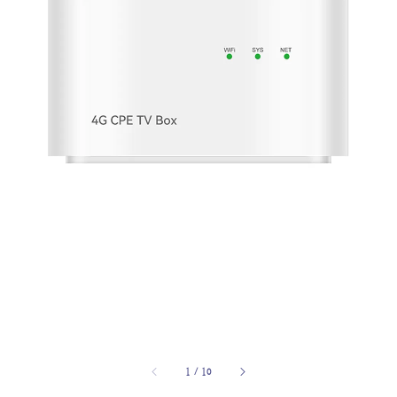
1
/
10