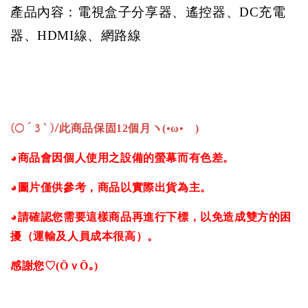
產品內容：電視盒子分享器、遙控器、
DC
充電
器、
HDMI
線、網路線
(○´3｀)/
此商品保固12個月ヽ(•ω•ゞ)
◕商品會因個人使用之設備的螢幕而有色差。
◕圖片僅供參考，商品以實際出貨為主。
◕請確認您需要這樣商品再進行下標，以免造成雙方的困
擾（運輸及人員成本很高）。
感謝您♡(ӦｖӦ｡)