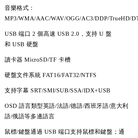
音樂格式：
MP3/WMA/AAC/WAV/OGG/AC3/DDP/TrueHD/D
USB
端口
2
個高速
USB 2.0
，支持
U
盤
和
USB
硬盤
讀卡器
MicroSD/TF
卡槽
硬盤文件系統
FAT16/FAT32/NTFS
支持字幕
SRT/SMI/SUB/SSA/IDX+USB
OSD
語言類型英語
/
法語
/
德語
/
西班牙語
/
意大利
語
/
俄語等多邊語言
鼠標
/
鍵盤通過
USB
端口支持鼠標和鍵盤；通