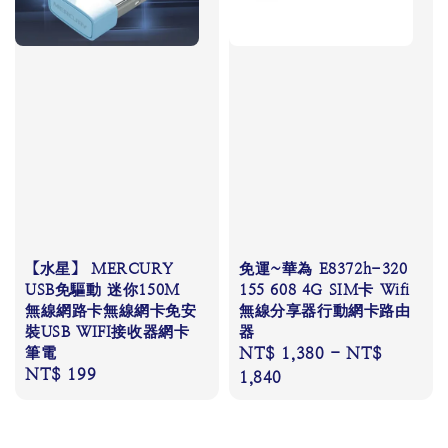
【水星】 MERCURY
免運~華為 E8372h-320
USB免驅動 迷你150M
155 608 4G SIM卡 Wifi
無線網路卡無線網卡免安
無線分享器行動網卡路由
裝USB WIFI接收器網卡
器
筆電
Regular
NT$ 1,380
-
NT$
Regular
NT$ 199
price
1,840
price