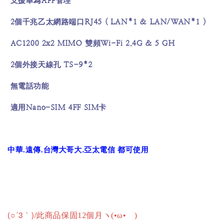
APP
支援華為
管理
2
RJ45 ( LAN*1 & LAN/WAN*1 )
個千兆乙太網路端口
AC1200 2x2 MIMO
Wi-Fi 2.4G & 5 GH
雙頻
2
TS-9*2
個外接天線孔
無電話功能
Nano-SIM 4FF SIM
適用
卡
中華.遠傳.台灣大哥大.亞太電信 都可使用
(○´3｀)/
此商品保固12個月ヽ(•ω•ゞ)