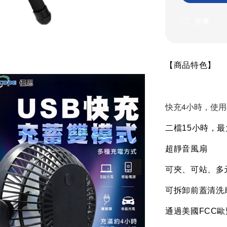
分享
【商品特色】
快充4小時，使用
二檔
15
小時，最
超靜音風扇
可夾、可站、多
可拆卸前蓋清洗
通過美國
FCC
歐