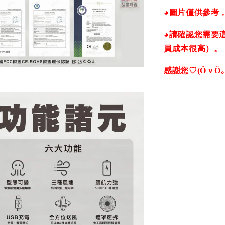
◕圖片僅供參考
◕請確認您需要
員成本很高）。
感謝您♡(ӦｖӦ｡