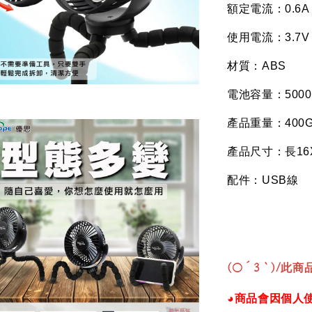
額定電流：
0.6A
使用電流：
3.7V
材質：
ABS
電池容量：
500
產品重量：
400
產品尺寸：長
16
配件：
USB
線
(○´3｀)/
此商品
◕商品會因個人