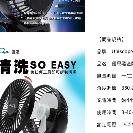
【商品規格】
品牌：
Uniscop
品名：優思黑金
風量調節：一
/
二
角度調節：
360
充電時間：約
4
使用時間：
8-40
額定電壓：
DC5