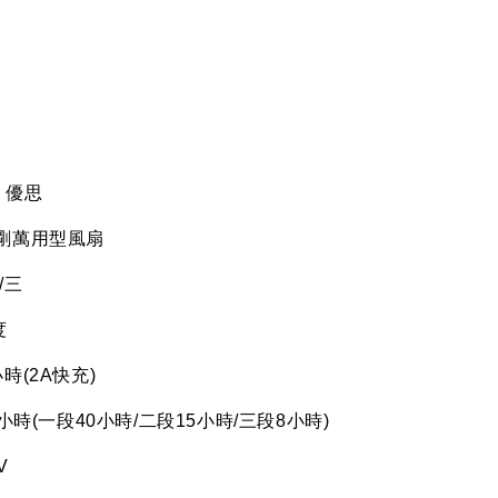
e
優思
剛萬用型風扇
/
三
度
小時
(2A
快充
)
小時
(
一段
40
小時
/
二段
15
小時
/
三段
8
小時
)
V