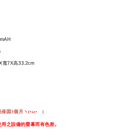
0mAH
G
X
寬
7X
高
33.2cm
保固3個月ヽ(•ω•ゞ)
使用之設備的螢幕而有色差。