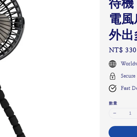
待機
電風
外出
Regular
NT$ 330
price
Worldw
Secure
Fast De
數量