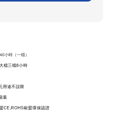
40小時（一檔）
大檔三檔
8
小時
元用途不設限
扇葉
盟
CE,ROHS
歐盟環保認證