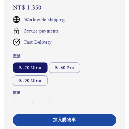
Regular
NT$ 1,350
price
Worldwide shipping
Secure payments
Fast Delivery
型號
E170 Ultra
E180 Pro
E190 Ultra
數量
加入購物車