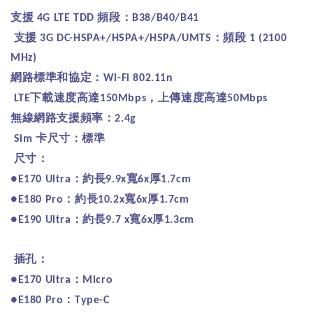
支援
頻段：
4G LTE TDD
B38/B40/B41
支援
：頻段
3G DC-HSPA+/HSPA+/HSPA/UMTS
1 (2100
MHz)
網路標準和協定：
Wi-Fi 802.11n
下載速度高達
，上傳速度高達
LTE
150Mbps
50Mbps
無線網路支援頻率：
2.4g
卡尺寸：標準
Sim
尺寸：
：約長
寬
厚
●E170 Ultra
9.9x
6x
1.7cm
：約長
寬
厚
●E180 Pro
10.2x
6x
1.7cm
：約長
寬
厚
●E190 Ultra
9.7 x
6x
1.3cm
插孔：
：
●E170 Ultra
Micro
：
●E180 Pro
Type-C