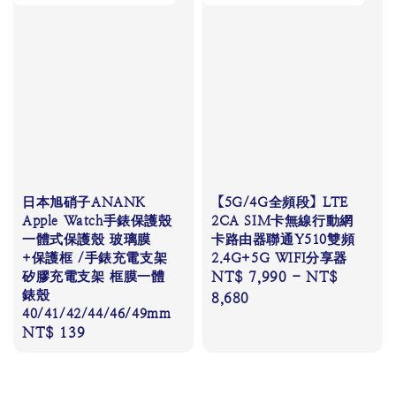
日本旭硝子ANANK
【5G/4G全頻段】LTE
Apple Watch手錶保護殼
2CA SIM卡無線行動網
一體式保護殼 玻璃膜
卡路由器聯通Y510雙頻
+保護框 /手錶充電支架
2.4G+5G WIFI分享器
矽膠充電支架 框膜一體
Regular
NT$ 7,990
-
NT$
錶殼
price
8,680
40/41/42/44/46/49mm
Regular
NT$ 139
price