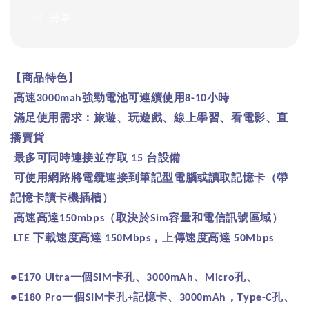
分享
【商品特色】
高速
強勁電池可連續使用
小時
3000mah
8-10
滿足使用需求：旅遊、玩遊戲、線上學習、看電影、直
播賣貨
最多可同時連接並存取
台設備
15
可使用網路將電纜連接到筆記型電腦或讀取記憶卡（帶
記憶卡讀卡機插槽）
高速高達
（取決於
容量和電信訊號區域）
150mbps
Sim
下載速度高達
，上傳速度高達
LTE
150Mbps
50Mbps
一個
卡孔、
、
孔、
●E170 Ultra
SIM
3000mAh
Micro
一個
卡孔
記憶卡、
，
孔、
●E180 Pro
SIM
+
3000mAh
Type-C