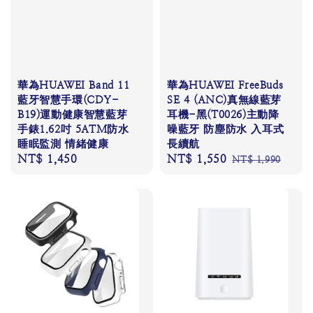
華為HUAWEI Band 11
華為HUAWEI FreeBuds
藍牙智慧手環(CDY-
SE 4 (ANC)真無線藍芽
B19)運動健康智慧藍芽
耳機-黑(T0026)主動降
手錶1.62吋 5ATM防水
噪藍牙 防塵防水 入耳式
睡眠監測 情緒健康
長續航
Regular
NT$ 1,450
Sale
NT$ 1,550
Regular
NT$ 1,990
price
price
price