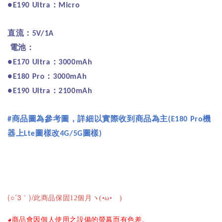
：
●E190 Ultra
Micro
直流：
5V/1A
電池：
：
●E170 Ultra
3000mAh
：
●E180 Pro
3000mAh
：
●E190 Ultra
2100mAh
商品圖為參考圖，詳細以實際收到商品為主
機
#
(E180 Pro
器上
圖樣改
圖樣
Lte
4G/5G
)
(○´3｀)/
此商品保固12個月ヽ(•ω•ゞ)
◕商品會因個人使用之設備的螢幕而有色差。