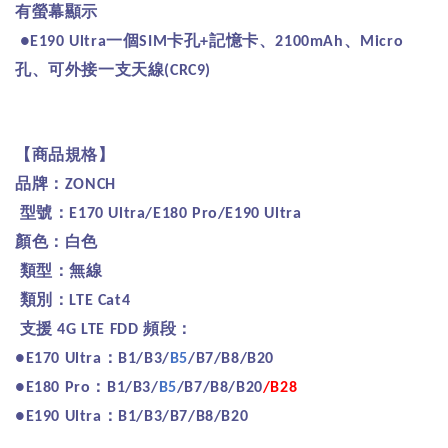
有螢幕顯示
一個
卡孔
記憶卡、
、
●E190 Ultra
SIM
+
2100mAh
Micro
孔、可外接一支天線
(CRC9)
【商品規格】
品牌：
ZONCH
型號：
E170 Ultra/E180 Pro/E190 Ultra
顏色：白色
類型：無線
類別：
LTE Cat4
支援
頻段：
4G LTE FDD
：
●E170 Ultra
B1/B3/
B5
/B7/B8/B20
：
●E180 Pro
B1/B3/
B5
/B7/B8/B20
/B28
：
●E190 Ultra
B1/B3/B7/B8/B20