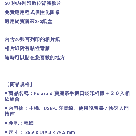
秒內列印數位背膠照片
60
免費應用程式個性化圖像
適用於寶麗來
紙盒
2x3
內含
張可列印的相片紙
20
相片紙附有黏性背膠
隨時可以貼在您喜歡的地方
【商品規格】
￭
商品名稱：
寶麗來手機口袋印相機＋２０入相
Polaroid
紙組合
￭
內容物：主機、
充電線、使用說明書
快速入門
USB-C
/
指南
￭
產地：韓國
￭
尺寸：
26.9 x 149.8 x 79.5 mm