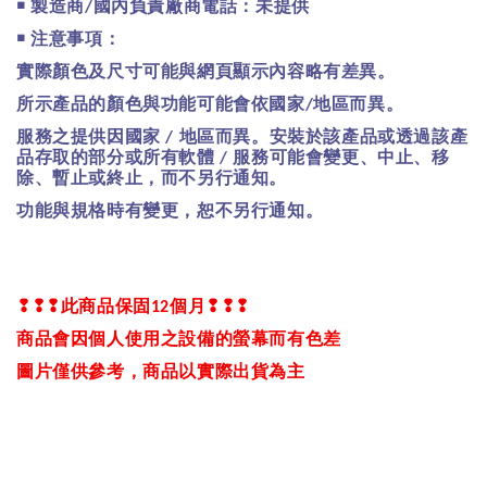
￭
製造商
國內負責廠商電話：未提供
/
￭
注意事項：
實際顏色及尺寸可能與網頁顯示內容略有差異。
所示產品的顏色與功能可能會依國家
地區而異。
/
服務之提供因國家
地區而異。安裝於該產品或透過該產
/
品存取的部分或所有軟體
服務可能會變更、中止、移
/
除、暫止或終止，而不另行通知。
功能與規格時有變更，恕不另行通知。
❢❢❢
此商品保固
個月
❢❢❢
12
商品會因個人使用之設備的螢幕而有色差
圖片僅供參考，商品以實際出貨為主