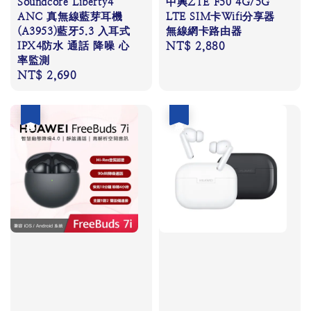
Soundcore Liberty4
中興ZTE F50 4G/5G
ANC 真無線藍芽耳機
LTE SIM卡Wifi分享器
(A3953)藍牙5.3 入耳式
無線網卡路由器
IPX4防水 通話 降噪 心
Regular
NT$ 2,880
率監測
price
Regular
NT$ 2,690
price
優惠
優惠