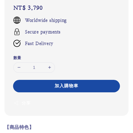
Regular
NT$ 3,790
price
Worldwide shipping
Secure payments
Fast Delivery
數量
加入購物車
分享
【商品特色】