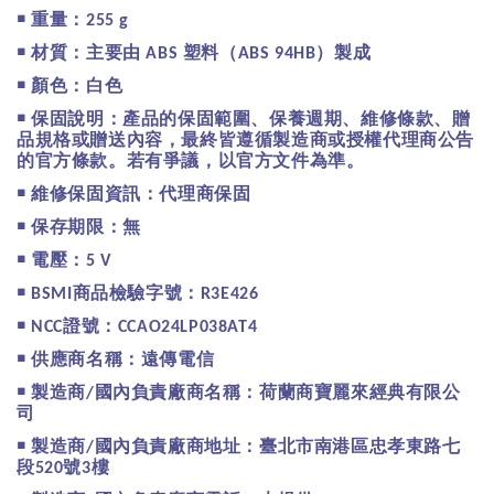
￭
重量：
255 g
￭
材質：主要由
塑料（
）製成
ABS
ABS 94HB
￭
顏色：白色
￭
保固說明：產品的保固範圍、保養週期、維修條款、贈
品規格或贈送內容，最終皆遵循製造商或授權代理商公告
的官方條款。若有爭議，以官方文件為準。
￭
維修保固資訊：代理商保固
￭
保存期限：無
￭
電壓：
5 V
￭
商品檢驗字號：
BSMI
R3E426
￭
證號：
NCC
CCAO24LP038AT4
￭
供應商名稱：遠傳電信
￭
製造商
國內負責廠商名稱：荷蘭商寶麗來經典有限公
/
司
￭
製造商
國內負責廠商地址：臺北市南港區忠孝東路七
/
段
號
樓
520
3