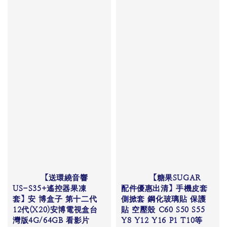
          【送環繞音響
          【糖果SUGAR
US-S35+遙控器果凍
配件優惠出清】手機皮套 
套】安 博盒子 第十二代 
側掀套 鋼化玻璃貼 保護
12代(X20)安博電視盒台
貼 空壓殼 C60 S50 S55 
灣版4G/64GB 看影片

Y8 Y12 Y16 P1 T10等
