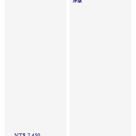
淨版

Regular 
Regular 
price
price
NT$ 7,450