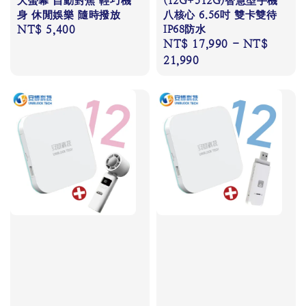
大螢幕 自動對焦 輕巧機
(12G+512G)智慧型手機
身 休閒娛樂 隨時撥放
八核心 6.56吋 雙卡雙待
Regular
NT$ 5,400
IP68防水
Regular
NT$ 17,990
-
NT$
price
price
21,990