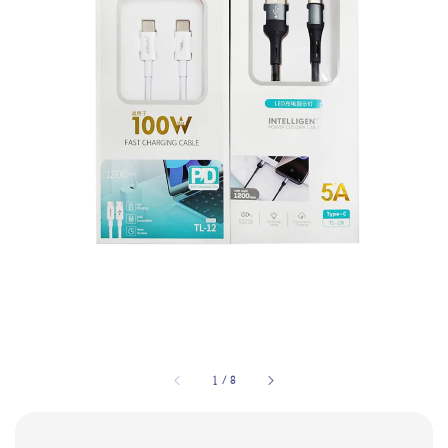
1
/
8