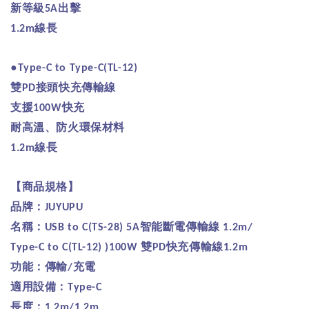
新等級
出擊
5A
線長
1.2m
●
Type-C to Type-C
(TL-12)
雙
接頭快充傳輸線
PD
支援
快充
100W
耐高溫、防火環保材料
線長
1.2m
【商品規格】
品牌：
JUYUPU
名稱：
智能斷電傳輸線
USB to C(TS-28) 5A
1.2m/
雙
快充傳輸線
Type-C to C(TL-12) )100W
PD
1.2m
功能：傳輸
充電
/
適用設備：
Type-C
長度：
1.2m/1.2m