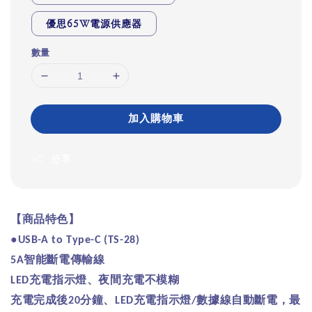
優思65W電源供應器
數量
加入購物車
分享
【商品特色】
●
USB-A to Type-C
(TS-28)
智能斷電傳輸線
5A
充電指示燈、夜間充電不模糊
LED
充電完成後
分鐘、
充電指示燈
數據線自動斷電，最
20
LED
/