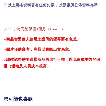
※以上規格資料若有任何錯誤，以原廠所公佈資料為準
(○´3｀)/
此商品保固3個月ヽ(•ω•ゞ)
◕商品會因個人使用之設備的螢幕而有色差。
◕圖片僅供參考，商品以實際出貨為主。
◕請確認您需要這樣商品再進行下標，以免造成雙方的困
擾（運輸及人員成本很高）
您可能也喜歡