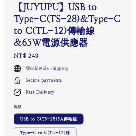
【JUYUPU】USB to
Type-C(TS-28)&Type-C
to C(TL-12)傳輸線
&65W電源供應器
Regular
NT$ 249
price
Worldwide shipping
Secure payments
Fast Delivery
規格
USB to C(TS-28)5A傳輸線
Type-C to C(TL-12)線