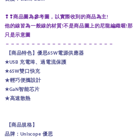
❢❢
商品圖為
參考圖，以實際收到的商品為主
!
他的線皆為一般線的材質
不是商品圖上的尼龍編織喔
那
!
!
只是示意圖
－－－－－－－－－－－－－－－－－－－－－
【商品特色】優思
電源供應器
65W
★
充電埠、過電流保護
USB
★
雙口快充
65W
★輕巧便攜設計
★
智能芯片
GaN
★高速散熱
【商品規格】
品牌：
優思
Uniscope