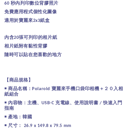
秒內列印數位背膠照片
60
免費應用程式個性化圖像
適用於寶麗來
紙盒
2x3
內含
張可列印的相片紙
20
相片紙附有黏性背膠
隨時可以貼在您喜歡的地方
【商品規格】
￭
商品名稱：
寶麗來手機口袋印相機＋２０入相
Polaroid
紙組合
￭
內容物：主機、
充電線、使用說明書
快速入門
USB-C
/
指南
￭
產地：韓國
￭
尺寸：
26.9 x 149.8 x 79.5 mm