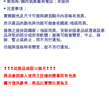
￭
製造商
國內負責廠商電話：未提供
/
￭
注意事項：
實際顏色及尺寸可能與網頁顯示內容略有差異。
所示產品的顏色與功能可能會依國家
地區而異。
/
服務之提供因國家
地區而異。安裝於該產品或透過該產
/
品存取的部分或所有軟體
服務可能會變更、中止、移
/
除、暫止或終止，而不另行通知。
功能與規格時有變更，恕不另行通知。
❢❢❢
此商品保固
個月
❢❢❢
12
商品會因個人使用之設備的螢幕而有色差
圖片僅供參考，商品以實際出貨為主