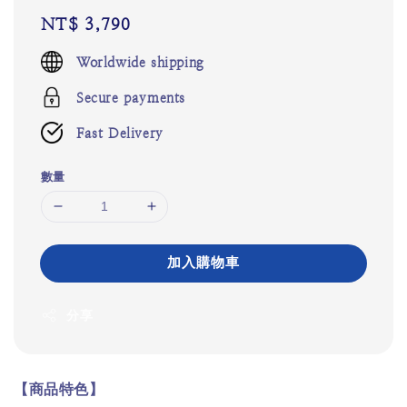
Regular
NT$ 3,790
price
Worldwide shipping
Secure payments
Fast Delivery
數量
加入購物車
分享
【商品特色】