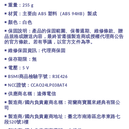
￭
重量：
255 g
￭
材質：主要由
塑料（
）製成
ABS
ABS 94HB
￭
顏色：白色
￭
保固說明：產品的保固範圍、保養週期、維修條款、贈
品規格或贈送內容，最終皆遵循製造商或授權代理商公告
的官方條款。若有爭議，以官方文件為準。
￭
維修保固資訊：代理商保固
￭
保存期限：無
￭
電壓：
5 V
￭
商品檢驗字號：
BSMI
R3E426
￭
證號：
NCC
CCAO24LP038AT4
￭
供應商名稱：遠傳電信
￭
製造商
國內負責廠商名稱：荷蘭商寶麗來經典有限公
/
司
￭
製造商
國內負責廠商地址：臺北市南港區忠孝東路七
/
段
號
樓
520
3