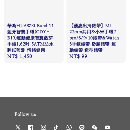
華為HUAWEI Band 11
【優惠出清錶帶】MI
藍牙智慧手環(CDY-
22mm共用&小米手環7
B19)運動健康智慧藍芽
pro/8/9/10錶帶&Watch
手錶1.62吋 5ATM防水
3手錶錶帶 矽膠錶帶 運
睡眠監測 情緒健康
動錶帶 造型錶帶
Regular
NT$ 1,450
Regular
NT$ 99
price
price
Follow us