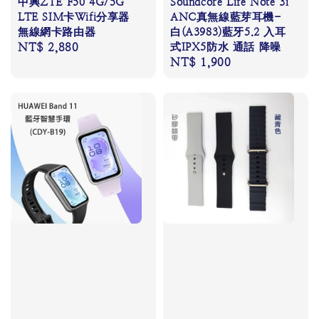
中興ZTE F50 4G/5G
Soundcore Life Note 3i
LTE SIM卡Wifi分享器
ANC真無線藍芽耳機-
無線網卡路由器
白(A3983)藍牙5.2 入耳
Regular
NT$ 2,880
式IPX5防水 通話 降噪
Regular
NT$ 1,900
price
price